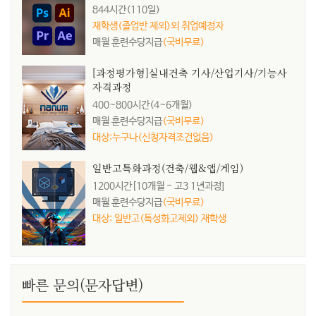
844시간(110일)
재학생(졸업반 제외)외 취업예정자
매월 훈련수당지급
(국비무료)
[과정평가형]실내건축 기사/산업기사/기능사
자격과정
400~800시간(4~6개월)
매월 훈련수당지급
(국비무료)
대상:누구나(신청자격조건없음)
일반고특화과정(건축/웹&앱/게임)
1200시간[10개월 - 고3 1년과정]
매월 훈련수당지급
(국비무료)
대상: 일반고(특성화고제외) 재학생
빠른 문의(문자답변)