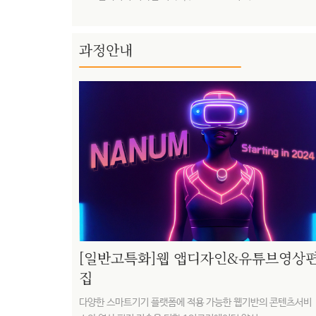
과정안내
[일반고특화]웹 앱디자인&유튜브영상
집
그래픽 제작, HTML
다양한 스마트기기 플랫폼에 적용 가능한 웹기반의 콘텐츠서비
프리미어 프로와 에프터