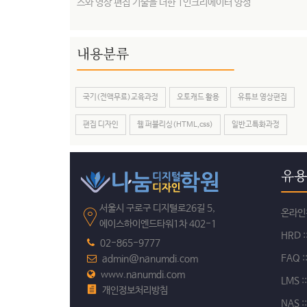
스와 영상 편집 기술을 더한 1인크리에이터 양성
내용분류
국기(전액무료)교육과정
오토캐드 활용
유튜브 영상편집
편집 디자인
웹 퍼블리싱(HTML,css)
일반고특화과정
유용
서울시 구로구 디지털로26길 5,
온라인
에이스하이엔드타워1차 402-1
HRD
02-865-9777
FAQ
:
admin@nanumdi.com
www.nanumdi.com
LMS
:
개인정보처리방침
NAS
: