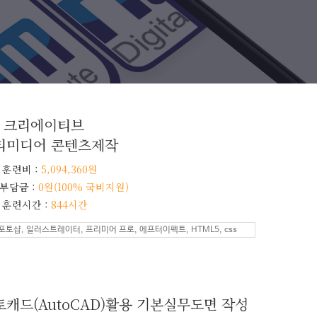
인 크리에이티브
티미디어 콘텐츠제작
 훈련비 :
5,094,360원
부담금 :
0원(100% 국비지원)
 훈련시간 :
844시간
포토샵, 일러스트레이터, 프리미어 프로, 에프터이펙트, HTML5, css
토캐드(AutoCAD)활용 기본실무도면 작성