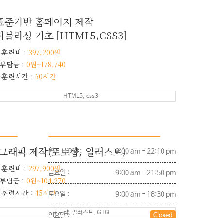
이펙트를 활용한 유튜브 영상편집
표준기반 홈페이지 제작
블리싱 기초 [HTML5,CSS3]
 훈련비 :
397,200원
부담금 :
0원~178,740
 훈련시간 :
60시간
HTML5, css3
Opening Hours
D그래픽 제작(포토샵, 일러스트)
월 - 목요일 :
9:00 am - 22:10 pm
 훈련비 :
297,900원
금요일 :
9:00 am - 21:50 pm
부담금 :
0원~104,270
 훈련시간 :
45시간
토요일 :
9:00 am - 18:30 pm
포토샵, 일러스트, GTQ
일요일 :
Closed