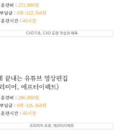
 훈련비 :
272,800원
부담금 :
0원~122,760원
 훈련시간 :
40시간
CAD기초, CAD 도면 작성과 해독
게 끝내는 유튜브 영상편집
프리미어, 에프터이펙트)
 훈련비 :
280,800원
상편집
부담금 :
0원~126,360원
1인 크리에이티브
 에프터이펙트, 모션그래픽)
 훈련시간 :
45시간
멀티미디어 콘텐츠제작
 제작자가 되기 위하여 스마트 기기에 적합한
프리미어 프로, 에프터이펙트
포토샵과 일러스트레이터를 활용한 2D/
위한 영상편집(프리미어, 에프터이펙트) 기
과 css를 활용한 홈페이지 제작 그리고