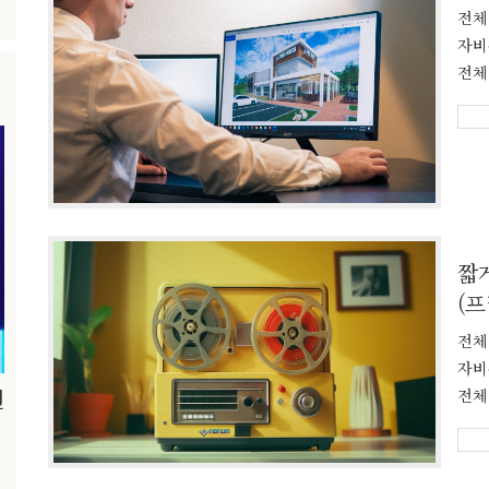
전체
자비
전체
짧
(
전체
유튜브 영
자비
[일반고특화]BIM 건축설계
(프리미어,
편
전체
컴퓨터상에 시설물의 모든 정보를 3차원적으로 구현하면서 실무
개인 미디어 콘텐츠
에 필요한 산출물을 산출하는 직무를 수행할 수 있는 인력양성을
영상콘텐츠 제작을 
목표로 한다.
술을 배웁니다.