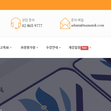
상담 문의
문의 메일
02-865-9777
admin@nanumdi.com
고특화
과정평가형
수강안내
개강일정
New
.