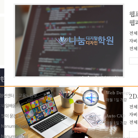
웹
웹퍼
전체
자비
전체
한 링크
일반 강의(특강)
Web Design
2
청년센터
:: 고용노동부
매월 1일 개강
:: 내일배움카드
전체
자비
Auto CAD
: 많이 묻는 질문들
전체
매월 1일 개강
: NanumSchool
: NanumSchool