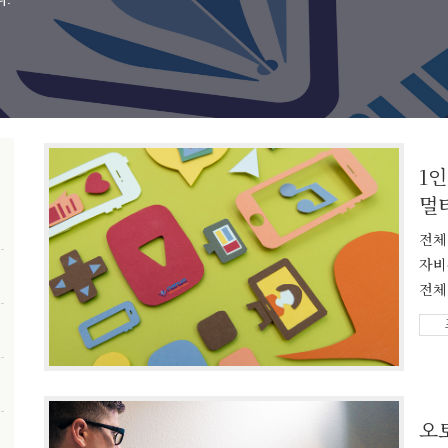
1
멀
전체
자비
전체
오